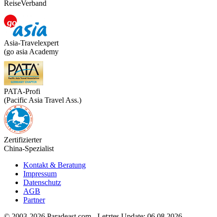
ReiseVerband
Asia-Travelexpert
(go asia Academy
PATA-Profi
(Pacific Asia Travel Ass.)
Zertifizierter
China-Spezialist
Kontakt & Beratung
Impressum
Datenschutz
AGB
Partner
© 2003-2026 Paradeast.com - Letztes Update: 06.08.2026